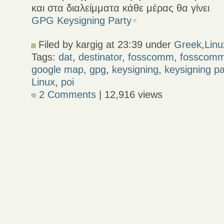
και στα διαλείμματα κάθε μέρας θα γίνει
GPG Keysigning Party
Filed by kargig at 23:39 under
Greek
,
Linu
Tags:
dat
,
destinator
,
fosscomm
,
fosscomm
google map
,
gpg
,
keysigning
,
keysigning pa
Linux
,
poi
2 Comments
| 12,916 views