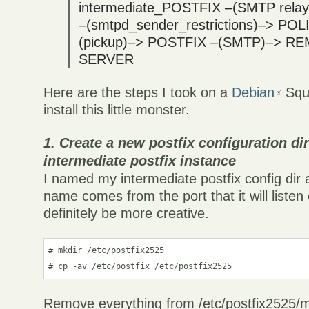
intermediate_POSTFIX –(SMTP rela
–(smtpd_sender_restrictions)–> POL
(pickup)–> POSTFIX –(SMTP)–> R
SERVER
Here are the steps I took on a
Debian
Squ
install this little monster.
1. Create a new postfix configuration di
intermediate postfix instance
I named my intermediate postfix config dir 
name comes from the port that it will listen
definitely be more creative.
# mkdir /etc/postfix2525

# cp -av /etc/postfix /etc/postfix2525
Remove everything from /etc/postfix2525/m