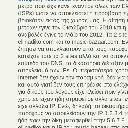
μέτρα που είχε κάνει εναντίον όλων των 
(ISPs) ώστε να αποκλειστεί η πρόσβαση π
βρισκόταν εκτός της χώρας μας. Η αίτηση
μέτρων έγινε τον Οκτώβριο του 2010 και η τ
αναβολές έγινε το Μάϊο του 2012. Τα 2 site
ellinadiko.com και το music-bazaar.com. Ε
ζητήσει να αποκλειστούν από τους παρόχου
κατείχαν τότε τα 2 sites αλλά και να αποκ
επίπεδο του DNS, τα δικαστήρια διέταξαν 
αποκλεισμό των IPs. Οι περισσότεροι χρήσ
Internet δεν έχουν την παραμικρή ιδέα γι
και αυτό γιατί δεν τους επηρέασε στο ελάχισ
για δικούς του λόγους είχε κλείσει πριν γίνει 
χρήστες είχαν ήδη στραφεί σε άλλα sites, 
είχε αλλάξει IP. Ενώ, δηλαδή, το δικαστήρ
παρόχους να αποκλείσουν την IP 1.2.3.4 τ
ήδη
πριν
την δίκη μεταφερθεί στην 5.6.7.8. 
ellinadiko και η IP του music-bazaar στις ο