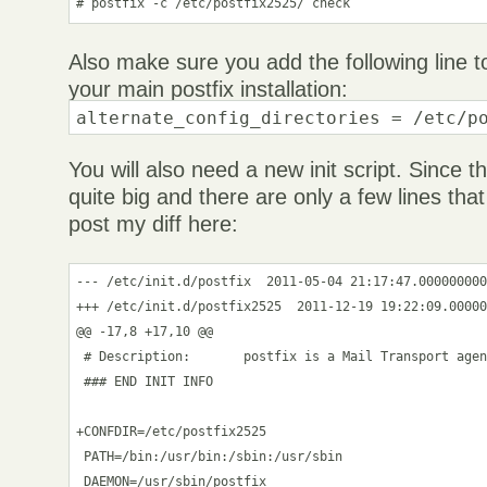
Also make sure you add the following line to
your main postfix installation:
alternate_config_directories = /etc/p
You will also need a new init script. Since the
quite big and there are only a few lines that a
post my diff here:
--- /etc/init.d/postfix  2011-05-04 21:17:47.000000000
+++ /etc/init.d/postfix2525  2011-12-19 19:22:09.00000
@@ -17,8 +17,10 @@

 # Description:       postfix is a Mail Transport agen
 ### END INIT INFO

+CONFDIR=/etc/postfix2525

 PATH=/bin:/usr/bin:/sbin:/usr/sbin

 DAEMON=/usr/sbin/postfix
