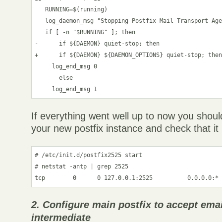
   RUNNING=$(running)

   log_daemon_msg "Stopping Postfix Mail Transport Age
   if [ -n "$RUNNING" ]; then

-      if ${DAEMON} quiet-stop; then

+      if ${DAEMON} ${DAEMON_OPTIONS} quiet-stop; then
     log_end_msg 0

       else

If everything went well up to now you should
your new postfix instance and check that it 
# /etc/init.d/postfix2525 start

# netstat -antp | grep 2525

tcp        0      0 127.0.0.1:2525          0.0.0.0:*
2. Configure main postfix to accept ema
intermediate