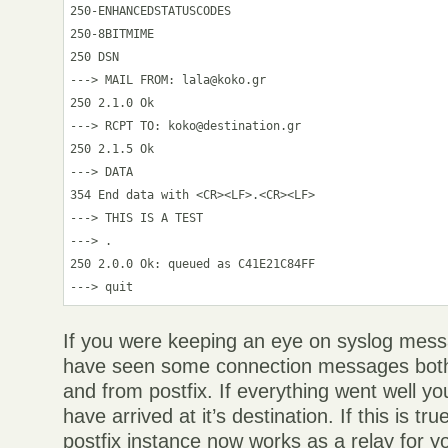
250-ENHANCEDSTATUSCODES

250-8BITMIME

250 DSN

---> MAIL FROM: lala@koko.gr

250 2.1.0 Ok

---> RCPT TO: koko@destination.gr

250 2.1.5 Ok

---> DATA

354 End data with <CR><LF>.<CR><LF>

---> THIS IS A TEST

---> .

250 2.0.0 Ok: queued as C41E21C84FF

If you were keeping an eye on syslog mes
have seen some connection messages both
and from postfix. If everything went well y
have arrived at it’s destination. If this is t
postfix instance now works as a relay for y