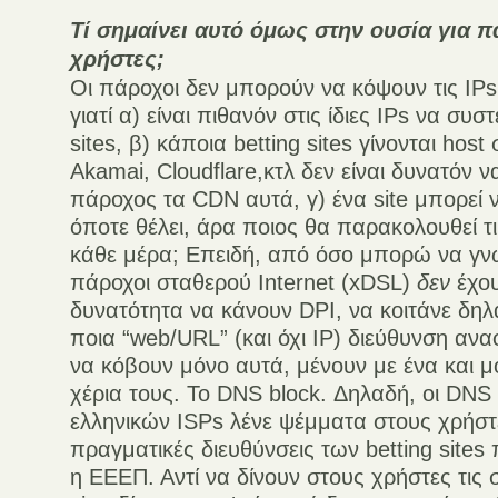
Τί σημαίνει αυτό όμως στην ουσία για 
χρήστες;
Οι πάροχοι δεν μπορούν να κόψουν τις IPs 
γιατί α) είναι πιθανόν στις ίδιες IPs να συσ
sites, β) κάποια betting sites γίνονται host
Akamai, Cloudflare,κτλ δεν είναι δυνατόν ν
πάροχος τα CDN αυτά, γ) ένα site μπορεί ν
όποτε θέλει, άρα ποιος θα παρακολουθεί τι 
κάθε μέρα; Επειδή, από όσο μπορώ να γνωρ
πάροχοι σταθερού Internet (xDSL)
δεν
έχου
δυνατότητα να κάνουν DPI, να κοιτάνε δη
ποια “web/URL” (και όχι IP) διεύθυνση ανα
να κόβουν μόνο αυτά, μένουν με ένα και μ
χέρια τους. Το DNS block. Δηλαδή, οι DNS
ελληνικών ISPs λένε ψέμματα στους χρήστε
πραγματικές διευθύνσεις των betting sites 
η ΕΕΕΠ. Αντί να δίνουν στους χρήστες τις 