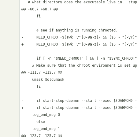
   # what directory does the executable live in.  stup
@@ -66,7 +68,7 @@

       fi

       # see if anything is running chrooted.

-      NEED_CHROOT=$(awk '/^[0-9a-z]/ && ($5 ~ "[-yY]"
+      NEED_CHROOT=$(awk '/^[0-9a-z]/ && ($5 ~ "[-yY]"
       if [ -n "$NEED_CHROOT" ] && [ -n "$SYNC_CHROOT"
     # Make sure that the chroot environment is set up
@@ -111,7 +113,7 @@

     umask $oldumask

       fi

-      if start-stop-daemon --start --exec ${DAEMON} -
+      if start-stop-daemon --start --exec ${DAEMON} -
     log_end_msg 0

       else

     log_end_msg 1

@@ -123,7 +125,7 @@
