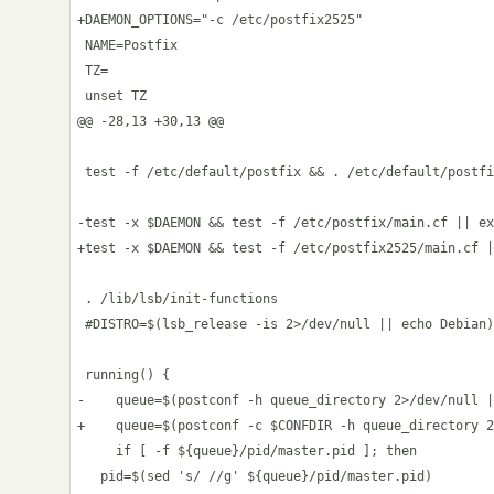
+DAEMON_OPTIONS="-c /etc/postfix2525"

 NAME=Postfix

 TZ=

 unset TZ

@@ -28,13 +30,13 @@

 test -f /etc/default/postfix && . /etc/default/postfi
-test -x $DAEMON && test -f /etc/postfix/main.cf || ex
+test -x $DAEMON && test -f /etc/postfix2525/main.cf |
 . /lib/lsb/init-functions

 #DISTRO=$(lsb_release -is 2>/dev/null || echo Debian)
 running() {

-    queue=$(postconf -h queue_directory 2>/dev/null |
+    queue=$(postconf -c $CONFDIR -h queue_directory 2
     if [ -f ${queue}/pid/master.pid ]; then

   pid=$(sed 's/ //g' ${queue}/pid/master.pid)
