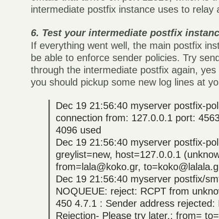
intermediate postfix instance uses to relay a
6. Test your intermediate postfix instan
If everything went well, the main postfix i
be able to enforce sender policies. Try sen
through the intermediate postfix again, yes 
you should pickup some new log lines at yo
Dec 19 21:56:40 myserver postfix-pol
connection from: 127.0.0.1 port: 4563
4096 used
Dec 19 21:56:40 myserver postfix-pol
greylist=new, host=127.0.0.1 (unknow
from=lala@koko.gr, to=koko@lalala.g
Dec 19 21:56:40 myserver postfix/sm
NOQUEUE: reject: RCPT from unknow
450 4.7.1
: Sender address rejected: 
Rejection- Please try later.; from=
to=