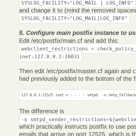
SYSLOG_FACILITY="LOG_MAIL | LOG_INFO"
and change it to (mind the removed spaces
SYSLOG_FACILITY="LOG_MAIL|LOG_INFO"
5. Configure main postfix instance to us
Edit /etc/postfix/main.cf and add this:
webclient_restrictions = check_policy
inet:127.0.0.1:10031
Then edit /etc/postfix/master.cf again and 
had previously added to the bottom of the fil
The difference is
-o smtpd_sender_restrictions=${webcli
which practically instructs postfix to use pos
emails that arrive on port 12525, which is t