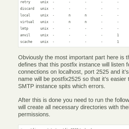
retry     unix  -       -       -       -       -     
discard   unix  -       -       -       -       -     
local     unix  -       n       n       -       -     
virtual   unix  -       n       n       -       -     
lmtp      unix  -       -       -       -       -     
anvil     unix  -       -       -       -       1     
scache    unix  -       -       -       -       1    
Obviously the most important part here is the 
defines that this postfix instance will liste
connections on localhost, port 2525 and it’
name will be postfix2525 so that it’s easier 
SMTP instance spits which errors.
After this is done you need to run the fol
will create all necessary directories with the
permissions.