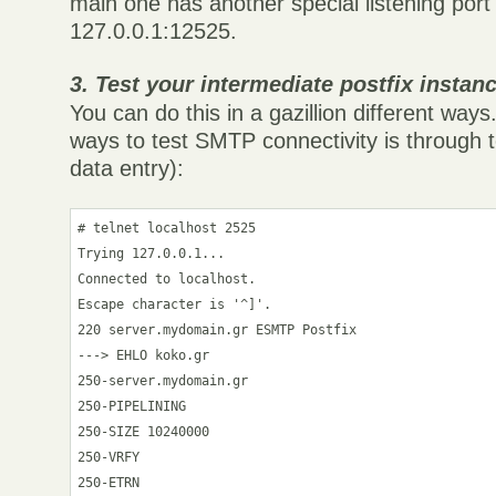
main one has another special listening port
127.0.0.1:12525.
3. Test your intermediate postfix instan
You can do this in a gazillion different way
ways to test SMTP connectivity is through
data entry):
# telnet localhost 2525

Trying 127.0.0.1...

Connected to localhost.

Escape character is '^]'.

220 server.mydomain.gr ESMTP Postfix

---> EHLO koko.gr

250-server.mydomain.gr

250-PIPELINING

250-SIZE 10240000

250-VRFY

250-ETRN
