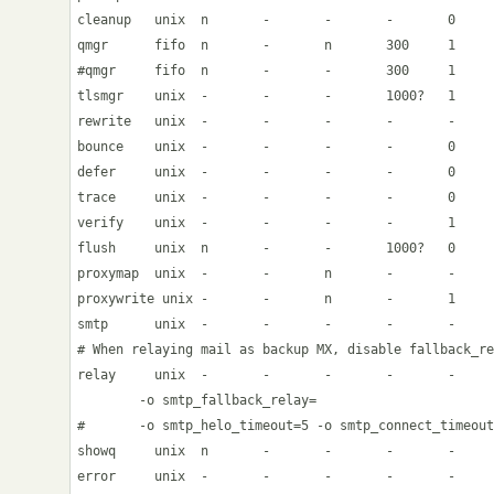
cleanup   unix  n       -       -       -       0     
qmgr      fifo  n       -       n       300     1     
#qmgr     fifo  n       -       -       300     1     
tlsmgr    unix  -       -       -       1000?   1     
rewrite   unix  -       -       -       -       -     
bounce    unix  -       -       -       -       0     
defer     unix  -       -       -       -       0     
trace     unix  -       -       -       -       0     
verify    unix  -       -       -       -       1     
flush     unix  n       -       -       1000?   0     
proxymap  unix  -       -       n       -       -     
proxywrite unix -       -       n       -       1     
smtp      unix  -       -       -       -       -     
# When relaying mail as backup MX, disable fallback_re
relay     unix  -       -       -       -       -     
        -o smtp_fallback_relay=

#       -o smtp_helo_timeout=5 -o smtp_connect_timeout
showq     unix  n       -       -       -       -     
error     unix  -       -       -       -       -     