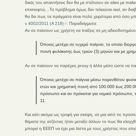
δικές του απαντήσεις δεν θα με στέλνουν σε sites με malw
επισκεφτώ…Το πρόβλημα όμως δεν τελειώνει εκεί, αν δια
θα δει πως τα πράγματα είναι πολύ χειρότερα από όσο μπ
ν.4002/2011 (Α 218)
. Παραδείγματα:
Αν σε πιάσουν ως χρήστη να παίζεις σε μη αδειοδοτημέν
Όποιος μετέχει σε τυχερό παίγνιο, το οποίο διοργ
ποινή φυλάκισης έως τριών (3) μηνών και με χρη
Αν σε πιάσουν να παρέχεις proxy ή άλλο μέσο ώστε να πα
Όποιος μετέχει σε παίγνια μέσω παρενθέτου φυσι
ετών και χρηματική ποινή από 100.000 έως 200.000
πρόσωπο και αν πρόκειται για νομικό πρόσωπο,
11.
Και κάτι ακόμα ως τροφή για σκέψη, σε μια από τις προ
θέματα της ατζέντας ήταν μεταξύ άλλων το πως θα ελεγχθε
μπορεί η ΕΕΕΠ να έχει μια λίστα με τους χρήστες που επισκ