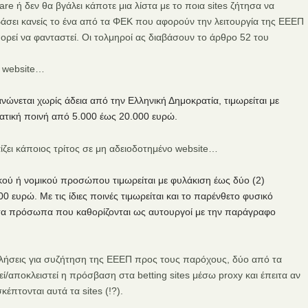
are ή δεν θα βγάλει κάποτε μια λίστα με το ποια sites ζήτησα να
βάσει κανείς το ένα από τα ΦΕΚ που αφορούν την λειτουργία της ΕΕΕΠ
ορεί να φανταστεί. Οι τολμηροί ας διαβάσουν το άρθρο 52 του
ο website…
ανώνεται χωρίς άδεια από την Ελληνική Δημοκρατία, τιμωρείται με
ματική ποινή από 5.000 έως 20.000 ευρώ.
ίζει κάποιος τρίτος σε μη αδειοδοτημένο website…
κού ή νομικού προσώπου τιμωρείται με φυλάκιση έως δύο (2)
 ευρώ. Με τις ίδιες ποινές τιμωρείται και το παρένθετο φυσικό
 τα πρόσωπα που καθορίζονται ως αυτουργοί με την παράγραφο
σκλήσεις για συζήτηση της ΕΕΕΠ προς τους παρόχους, δύο από τα
ί/αποκλειστεί η πρόσβαση στα betting sites μέσω proxy και έπειτα αν
έπτονται αυτά τα sites (!?).