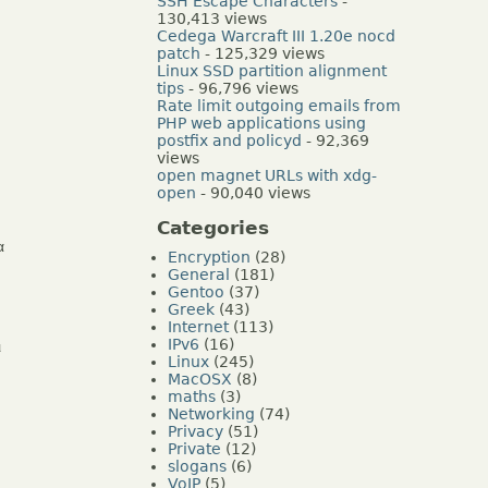
SSH Escape Characters
-
130,413 views
Cedega Warcraft III 1.20e nocd
patch
- 125,329 views
Linux SSD partition alignment
tips
- 96,796 views
Rate limit outgoing emails from
PHP web applications using
postfix and policyd
- 92,369
views
open magnet URLs with xdg-
open
- 90,040 views
Categories
α
Encryption
(28)
General
(181)
Gentoo
(37)
Greek
(43)
Internet
(113)
IPv6
(16)
ι
Linux
(245)
MacOSX
(8)
maths
(3)
Networking
(74)
Privacy
(51)
Private
(12)
slogans
(6)
VoIP
(5)