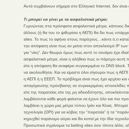
Αυτά συμβαίνουν σήμερα στο Ελληνικό Internet, δεν είνα
Τι μπορεί να γίνει με τα ασφαλιστικά μέτρα;
Γυρνώντας στα πρόσφατα ασφαλιστικά μέτρα, κάποιος δικ
άλλους (ή θα του το ψιθυρίσει η ΑΕΠΙ) θα δει πως υπάρχ
sites. Το πως το αφήνει στους παρόχους…κάντε ό,τι κατ
την απόφαση είναι πως αν μείνει στον αποκλεισμό IP των
για “νίκη”. Δεν θεωρώ όμως πως αυτό το σενάριο έχει ιδιαί
ασφαλιστικά μέτρα, είναι η αλήθεια πως οι πάροχοι αυτή
είτε η απόφαση θα αναφέρει συγκεκριμένα το DNS block. Τ
να ακολουθήσει. Και να είμαστε όλοι σίγουροι πως η ΑΕΠ
η ΑΕΠΙ ή η ΕΕΕΠ. Το πρόβλημα είναι πως έχει αρχίσει και
απαγόρευσης πρόσβασης σε συγκεκριμένες ιστοσελίδες πο
είτε της πειρατείας είτε της μη αδειοδότησης, αποκλείοντ
λαμβάνονται κάθε φορά φαίνεται να έχουν όλο και πιο προ
λαμβάνει η χώρα μας μέτρα τύπου Ιράν και Κίνας. Μπορεί
τεχνολογία (DPI) για να κόβεις την “πειρατεία” ή τα “παράν
κηρυχθεί παράνομο αύριο και θα κοπεί με την ίδια τεχνολο
Προσωπικά σιχαίνομαι τα betting sites όσο τίποτε άλλο, 