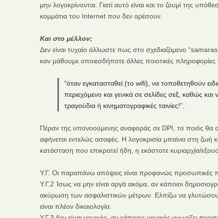
μην λογοκρίνονται. Γιατί αυτό είναι και το ζουμί της υπόθ
κομμάτια του Internet που δεν αρέσουν.
Και στο μέλλον;
Δεν είναι τυχαίο άλλωστε πως στο σχεδιαζόμενο “samaras
καν μάθουμε οποιεσδήποτε άλλες ποιοτικές πληροφορίες γι
“όταν εγκατασταθεί (το wifi), να τοποθετηθούν ε
περιεχόμενο και γενικά σε σελίδες σεξ, καθώς και
τραγούδια ή κινηματογραφικές ταινίες!”.
Πέραν της υπονοούμενης αναφοράς σε DPI, το ποιός θα αποφα
αφήνεται εντελώς ασαφές. Η λογοκρισία μπαίνει στη ζωή 
κατάσταση που επικρατεί ήδη, η εκάστοτε κυριαρχία/εξουσί
Υ.Γ. Οι παραπάνω απόψεις είναι προφανώς προσωπικές πο
Υ.Γ.2 Ίσως να μην είναι αργά ακόμα, αν κάποιοι δημοσιογ
ακύρωση των ασφαλιστικών μέτρων. Ελπίζω να γλυτώσουμ
είναι πλέον δικαιολογία.
Υ.Γ.3 Δεν είμαι νομικός, αν κάποιος νομικός γνωρίζει περ