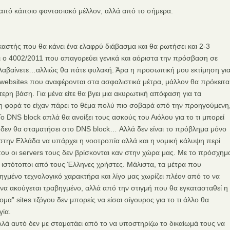
ι από κάποιο φαντασιακό μέλλον, αλλά από το σήμερα.
αστής που θα κάνει ένα ελαφρύ διάβασμα και θα ρωτήσει και 2-3
ει ο 4002/2011 που απαγορεύει γενικά και αόριστα την πρόσβαση σε
αλαβαίνετε…αλλιώς θα πάτε φυλακή. Άρα η προσωπική μου εκτίμηση γι
 websites που αναφέρονται στα ασφαλιστικά μέτρα, μάλλον θα πρόκειτα
τερη βάση. Για μένα είτε θα βγει μια ακυρωτική απόφαση για τα
 τη φορά το είχαν πάρει το θέμα πολύ πιο σοβαρά από την προηγούμενη
ο DNS block απλά θα ανοίξει τους ασκούς του Αιόλου για το τι μπορεί
Ι δεν θα σταματήσει στο DNS block… Αλλά δεν είναι το πρόβλημα μόνο
 στην Ελλάδα να υπάρχει η νοοτροπία αλλά και η νομική κάλυψη περί
υ οι servers τους δεν βρίσκονται καν στην χώρα μας. Με το πρόσχημ
αι ιστότοποι από τους Έλληνες χρήστες. Μάλιστα, τα μέτρα που
ηγμένο τεχνολογικό χαρακτήρα και λίγο μας χωρίζει πλέον από το να
 να ακούγεται τραβηγμένο, αλλά από την στιγμή που θα εγκατασταθεί η
ομα” sites τζόγου δεν μπορείς να είσαι σίγουρος για το τι άλλο θα
γία.
αλλά αυτό δεν με σταματάει από το να υποστηρίζω το δικαίωμά τους να