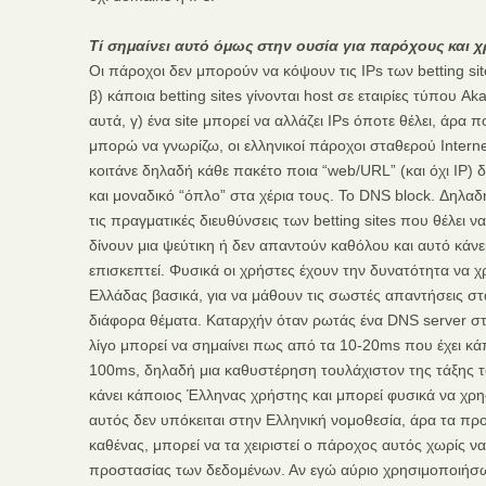
Τί σημαίνει αυτό όμως στην ουσία για παρόχους και χ
Οι πάροχοι δεν μπορούν να κόψουν τις IPs των betting sites
β) κάποια betting sites γίνονται host σε εταιρίες τύπου A
αυτά, γ) ένα site μπορεί να αλλάζει IPs όποτε θέλει, άρα 
μπορώ να γνωρίζω, οι ελληνικοί πάροχοι σταθερού Intern
κοιτάνε δηλαδή κάθε πακέτο ποια “web/URL” (και όχι IP) 
και μοναδικό “όπλο” στα χέρια τους. Το DNS block. Δηλαδ
τις πραγματικές διευθύνσεις των betting sites που θέλει ν
δίνουν μια ψεύτικη ή δεν απαντούν καθόλου και αυτό κάνε
επισκεπτεί. Φυσικά οι χρήστες έχουν την δυνατότητα να 
Ελλάδας βασικά, για να μάθουν τις σωστές απαντήσεις στ
διάφορα θέματα. Καταρχήν όταν ρωτάς ένα DNS server σ
λίγο μπορεί να σημαίνει πως από τα 10-20ms που έχει κάπ
100ms, δηλαδή μια καθυστέρηση τουλάχιστον της τάξης το
κάνει κάποιος Έλληνας χρήστης και μπορεί φυσικά να χρ
αυτός δεν υπόκειται στην Ελληνική νομοθεσία, άρα τα πρ
καθένας, μπορεί να τα χειριστεί ο πάροχος αυτός χωρίς ν
προστασίας των δεδομένων. Αν εγώ αύριο χρησιμοποιήσω 