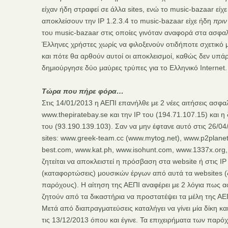
είχαν ήδη στραφεί σε άλλα sites, ενώ το music-bazaar είχ
αποκλείσουν την IP 1.2.3.4 το music-bazaar είχε ήδη
πριν
του music-bazaar στις οποίες γινόταν αναφορά στα ασφαλ
Έλληνες χρήστες χωρίς να φιλοξενούν οτιδήποτε σχετικό μ
και πότε θα αρθούν αυτοί οι αποκλεισμοί, καθώς δεν υπ
δημιούργησε δύο μαύρες τρύπες για το Ελληνικό Internet.
Τώρα που πήρε φόρα…
Στις 14/01/2013 η ΑΕΠΙ επανήλθε με 2 νέες αιτήσεις ασφ
www.thepiratebay.se και την IP του (194.71.107.15) και 
του (93.190.139.103). Σαν να μην έφτανε αυτό στις 26/04
sites: www.greek-team.cc (www.mytog.net), www.p2planet.
best.com, www.kat.ph, www.isohunt.com, www.1337x.org, 
ζητείται να αποκλειστεί η πρόσβαση στα website ή στις 
(καταφορτώσεις) μουσικών έργων από αυτά τα websites 
παρόχους). Η αίτηση της ΑΕΠΙ αναφέρει με 2 λόγια πως α
ζητούν από τα δικαστήρια να προστατέψει τα μέλη της ΑΕ
Μετά από διαπραγματεύσεις καταλήγει να γίνει μία δίκη και 
τις 13/12/2013 όπου και έγινε. Τα επιχειρήματα των παρόχ