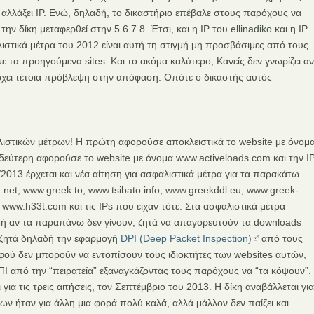
ε αλλάξει IP. Ενώ, δηλαδή, το δικαστήριο επέβαλε στους παρόχους να
την δίκη μεταφερθεί στην 5.6.7.8. Έτσι, και η IP του ellinadiko και η IP
ιστικά μέτρα του 2012 είναι αυτή τη στιγμή μη προσβάσιμες από τους
ε τα προηγούμενα sites. Και το ακόμα καλύτερο; Κανείς δεν γνωρίζει αν
άρχει τέτοια πρόβλεψη στην απόφαση. Οπότε ο δικαστής αυτός
αλιστικών μέτρων! Η πρώτη αφορούσε αποκλειστικά το website με όνομ
η δεύτερη αφορούσε το website με όνομα www.activeloads.com και την I
/2013 έρχεται και νέα αίτηση για ασφαλιστικά μέτρα για τα παρακάτω
net, www.greek.to, www.tsibato.info, www.greekddl.eu, www.greek-
www.h33t.com και τις IPs που είχαν τότε. Στα ασφαλιστικά μέτρα
IP ή αν τα παραπάνω δεν γίνουν, ζητά να απαγορευτούν τα downloads
(ζητά δηλαδή την εφαρμογή
DPI (Deep Packet Inspection)
από τους
φού δεν μπορούν να εντοπίσουν τους ιδιοκτήτες των websites αυτών,
ΠΙ από την “πειρατεία” εξαναγκάζοντας τους παρόχους να “τα κόψουν”.
για τις τρεις αιτήσεις, τον Σεπτέμβριο του 2013. Η δίκη αναβάλλεται για
ων ήταν για άλλη μια φορά πολύ καλά, αλλά μάλλον δεν παίζει και