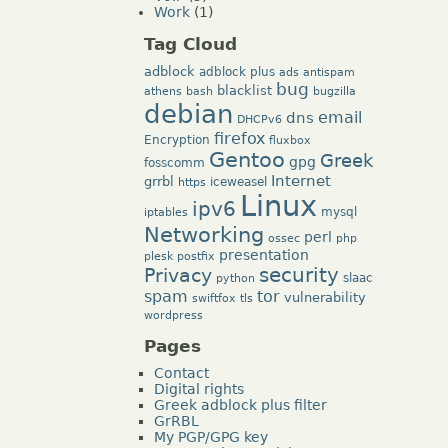
Work
(1)
Tag Cloud
adblock
adblock plus
ads
antispam
bug
blacklist
athens
bash
bugzilla
debian
dns
email
DHCPv6
firefox
Encryption
fluxbox
Gentoo
Greek
gpg
fosscomm
Internet
grrbl
iceweasel
https
Linux
ipv6
mysql
iptables
Networking
perl
ossec
php
presentation
plesk
postfix
security
Privacy
slaac
python
tor
spam
vulnerability
swiftfox
tls
wordpress
Pages
Contact
Digital rights
Greek adblock plus filter
GrRBL
My PGP/GPG key