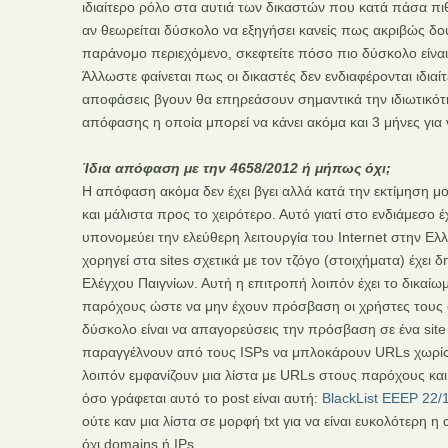
ιδιαίτερο ρόλο στα αυτιά των δικαστών που κατά πάσα πιθ
αν θεωρείται δύσκολο να εξηγήσει κανείς πως ακριβώς δουλ
παράνομο περιεχόμενο, σκεφτείτε πόσο πιο δύσκολο είναι 
Άλλωστε φαίνεται πως οι δικαστές δεν ενδιαφέρονται ιδιαίτε
αποφάσεις βγουν θα επηρεάσουν σημαντικά την ιδιωτικό
απόφασης η οποία μπορεί να κάνει ακόμα και 3 μήνες για ν
Ίδια απόφαση με την 4658/2012 ή μήπως όχι;
Η απόφαση ακόμα δεν έχει βγει αλλά κατά την εκτίμηση μ
και μάλιστα προς το χειρότερο. Αυτό γιατί στο ενδιάμεσο 
υπονομεύει την ελεύθερη λειτουργία του Internet στην Ελ
χορηγεί στα sites σχετικά με τον τζόγο (στοιχήματα) έχει
Ελέγχου Παιγνίων. Αυτή η επιτροπή λοιπόν έχει το δικαί
παρόχους ώστε να μην έχουν πρόσβαση οι χρήστες τους σ
δύσκολο είναι να απαγορεύσεις την πρόσβαση σε ένα site 
παραγγέλνουν από τους ISPs να μπλοκάρουν URLs χωρίς ν
λοιπόν εμφανίζουν μια λίστα με URLs στους παρόχους κα
όσο γράφεται αυτό το post είναι αυτή:
BlackList EEEP 22/
ούτε καν μια λίστα σε μορφή txt για να είναι ευκολότερη 
όχι domains ή IPs.