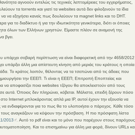
ανότητα αγνοούν εντελώς τις τεχνικές λεπτομέρειες του εγχειρήματος,
εύουν τα torrents και γιατί τα websites αυτά δεν φιλοξενούν τα ίδια
να να εξηγήσει κανείς πως δουλεύουν τα magnet links και το DHT.
ρα για το διαδίκτυο ή για την ιδιωτικότητα γενικότερα, διότι οι όποιες
τητα όλων των Ελλήνων χρηστών. Είμαστε πλέον σε αναμονή της
α βγει.
ου υπάρχει σοβαρή περίπτωση να είναι διαφορετική από την 4658/2012
έχει υπάρξει άλλη μια απίστευτη κίνηση από μεριάς του κράτους η οποία
λάδα. Το κράτος λοιπόν, θέλοντας να τα τσεπώνει από τις άδειες που
 δημιουργήσει την ΕΕΕΠ. Τι είναι η ΕΕΕΠ; Επιτροπή Εποπτείας και
ωμα να αποφασίζει ποια websites τζόγου θα αποκλειστούν από τους
ε αυτά. Όποιος δεν πληρώνει, κόβεται. Μάλιστα, επειδή ξέρουν πόσο
στο Internet μπλοκάροντας απλά μια IP, αυτοί έχουν την εξουσία να
α ενδιαφέρονται για το πως θα το υλοποιήσει ο πάροχος. Κάθε τόσο
ι τους αναγκάζουν να κόψουν την πρόσβαση. Η πιο πρόσφατη λίστα
11/2013
. Αυτό το pdf είναι και το μόνο που παρέχουν στους παρόχους
η αυτοματοποίηση. Και το επισημαίνω για άλλη μια φορά, δίνουν URLs κα