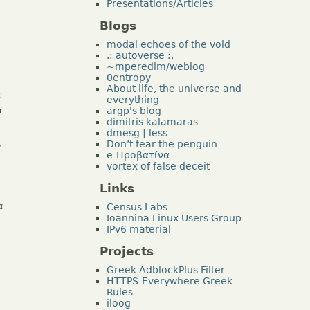
Presentations/Articles
Blogs
modal echoes of the void
.: autoverse :.
~mperedim/weblog
0entropy
About life, the universe and
α
everything
ι
argp's blog
dimitris kalamaras
dmesg | less
,
Don’t fear the penguin
e-Προβατίνα
vortex of false deceit
Links
α
Census Labs
Ioannina Linux Users Group
IPv6 material
Projects
Greek AdblockPlus Filter
HTTPS-Everywhere Greek
Rules
iloog