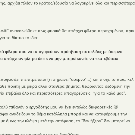
εσης, αρχίζει πλέον το κράτος/εξουσία να λογοκρίνει όλο και περισσότερα
-wifi” ανακοινώθηκε πως φυσικά θα υπάρχει φίλτρο περιεχομένου, πριν
α το δίκτυο το ίδιο:
ιδικά φίλτρα που να απαγορεύουν πρόσβαση σε σελίδες με άσεμνο
 να υπάρχουν φίλτρα ώστε να μην μπορεί κανείς να «κατεβάσει»
σίζει τι επιτρέπεται (τι σημαίνει “άσεμνο”;;;) και τί όχι, το πώς, κτλ
κάθε πολίτη με μικρά αλλά σταθερά βήματα, θεωρώντας δεδομένη την
α επιβάλει όλο και περισσότερες απαγορεύσεις, “για το καλό μας”.
λύ πιθανόν ο εργοδότης μου να έχει εντελώς διαφορετικές 🙂
ράφοι αναδείξουν το θέμα κατάλληλα μπορεί και να καταφέρουμε την
ε όμως την κλάψα μετά την απόφαση, το “δεν ήξερα” δεν μπορεί να
ισσότερα για τα παραπάνω ας με διορθώσει.