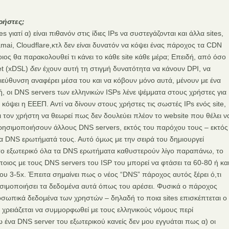
ρήστες;
 γιατί α) είναι πιθανόν στις ίδιες IPs να συστεγάζονται και άλλα sites,
kamai, Cloudflare,κτλ δεν είναι δυνατόν να κόψει ένας πάροχος τα CDN
ποιος θα παρακολουθεί τι κάνει το κάθε site κάθε μέρα; Επειδή, από όσο
et (xDSL)
δεν
έχουν αυτή τη στιγμή δυνατότητα να κάνουν DPI, να
διεύθυνση αναφέρει μέσα του και να κόβουν μόνο αυτά, μένουν με ένα
ή, οι DNS servers των ελληνικών ISPs λένε ψέμματα στους χρήστες για
α κόψει η ΕΕΕΠ. Αντί να δίνουν στους χρήστες τις σωστές IPs ενός site,
ι τον χρήστη να θεωρεί πως δεν δουλεύει πλέον το website που θέλει ν
χρησιμοποιήσουν άλλους DNS servers, εκτός του παρόχου τους – εκτός
α DNS ερωτήματά τους. Αυτό όμως με την σειρά του δημιουργεί
το εξωτερικό όλα τα DNS ερωτήματα καθυστερούν λίγο παραπάνω, το
οιος με τους DNS servers του ISP του μπορεί να φτάσει τα 60-80 ή κα
υ 3-5x. Έπειτα σημαίνει πως ο νέος “DNS” πάροχος αυτός ξέρει ό,τι
ησιμοποιήσει τα δεδομένα αυτά όπως του αρέσει. Φυσικά o πάροχος
οσωπικά δεδομένα των χρηστών – δηλαδή το ποια sites επισκέπτεται ο
α χρειάζεται να συμμορφωθεί με τους ελληνικούς νόμους περί
ένα DNS server του εξωτερικού κανείς δεν μου εγγυάται πως α) οι