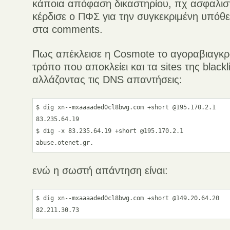
κάποια απόφαση δικαστηρίου, πχ ασφαλισ
κέρδισε ο ΠΦΣ για την συγκεκριμένη υπόθεσ
στα comments.
Πως απέκλεισε η Cosmote το αγοραβιαγκρα
τρόπο που αποκλείει και τα sites της black
αλλάζοντας τις DNS απαντήσεις:
$ dig xn--mxaaaaded0cl8bwg.com +short @195.170.2.1

83.235.64.19

$ dig -x 83.235.64.19 +short @195.170.2.1

ενώ η σωστή απάντηση είναι:
$ dig xn--mxaaaaded0cl8bwg.com +short @149.20.64.20
