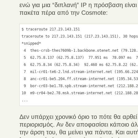
ενώ για μια “διπλανή” IP η πρόσβαση είνα
πακέτα πέρα από την Cosmote:
$ traceroute 217.23.143.151

traceroute to 217.23.143.151 (217.23.143.151), 30 hops
*snipped*

 4  thes-crsb-thes7609b-1.backbone.otenet.net (79.128.
 5  62.75.8.137 (62.75.8.137)  77.951 ms  78.097 ms  7
 6  62.75.8.34 (62.75.8.34)  92.460 ms 62.75.8.22 (62.
 7  mil-cr01-te6-2.lnd.stream-internet.net (195.66.224
 8  anc-cr01-be5.204.ff.stream-internet.net (195.34.53
 9  bor-cr03-be1.78.spb.stream-internet.net (212.188.2
10  m9-cr04-be2.78.msk.stream-internet.net (212.188.28
Δεν υπάρχει χρονικό όριο το πότε θα αρθεί
περιορισμός. Αν δεν αποφασίσει κάποιο άλ
την άρση του, θα μείνει για πάντα. Και αυτ