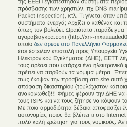
της ΕΕΕΠ εγκατέστησαν συστήματα περιορ
πρόσβασης των χρηστών, πχ DNS manipul
Packet Inspection), κτλ. Τι γίνεται όταν υπ
συστήματα ενεργά; Αρχίζει ο καθένας και τ
όπως τον βολεύει. Ωραιότατο παράδειγμα το
αγοραβιαγκρα.com (http://xn--mxaaaaded
οποίο
δεν άρεσε στο Πανελλήνιο Φαρμακευ
έτσι έστειλαν επιστολή προς Υπουργείο Υγ
Ηλεκτρονικού Εγκλήματος (ΔΗΕ), ΕΕΤΤ λέ
τους αρέσει που υπάρχει ένα ηλεκτρονικό
πρέπει να παρθούν τα νόμιμα μέτρα. Έπειτ
πως έκοψαν την πρόσβαση στο site αυτό 
απόφαση δικαστηρίου (τουλάχιστον κάποια
ανακοινωθεί)!!! Φήμες φέρουν την ΔΗΕ να
τους ISPs και να τους ζήτησε να κόψουν το
Με ποια αρμοδιότητα βέβαια αποφασίζει έ
αστυνομίας ποιος θα βλέπει τι στο Internet
πολύ καλή ερώτηση για τους νομικούς. Αν 