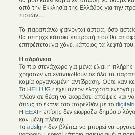
θα μου κάνει καμία εντύπωση να δούμε και 
από την Εκκλησία της Ελλάδος για την πρ
πιστών…
Τα παραπάνω φαίνονται αστεία, όσο αστεί
θα υπήρχε κάποια επιτροπή που θα αποφ
επιτρέπεται να χάνει κάποιος τα λεφτά του
Η αδράνεια
Το πιο στενάχωρο για μένα είναι η πλήρης
χρηστών να εναντιωθούν σε όλα τα παραπ
καμία οργανωμένη αντίδραση. Ούτε καν κε
Το
HELLUG
έχει πλέον ελάχιστα ενεργά μέ
πλέον σε θέση να εκφράσει απόψεις και να 
όπως το έκανε στο παρελθόν με το
digitalr
Η
ΕΕΧΙ
επίσης δεν εκφράζει δημόσιο λόγο
καν μέλη πλέον).
Το
adslgr
δεν βλέπω να μπορεί να οργανώσ
γράφουν μερικοί κάποια εκνευρισμένα post